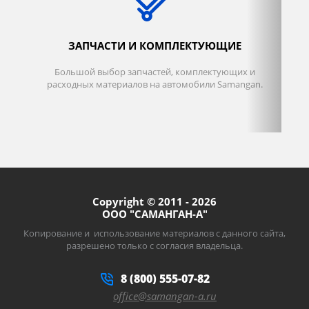
ЗАПЧАСТИ И КОМПЛЕКТУЮЩИЕ
Большой выбор запчастей, комплектующих и
П
расходных материалов на автомобили Samangan.
Copyright © 2011 - 2026
OOO "САМАНГАН-А"
Копирование и использование материалов с данного сайта,
разрешено только с согласия владельца.
8 (800) 555-07-82
office@samangan-a.ru