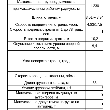
Максимальная грузоподъемность
1 230
при максимальном рабочем радиусе, кг
3
Длина стрелы, м
3,51 – 8,34
1
Скорость выдвижения стрелы, м/сек
4,83/17,5
7,
Скорость подъема стрелы от 1 до 78 град.,
12
сек.
Высота поднятия крюка, м
10,2
Опускание крюка ниже уровня опорной
9,4
поверхности, м
Угол поворота стрелы, град.
360
Скорость вращения колонны, об/мин.
Длина грузового каната, м
55
Усилие грузовой лебёдки, кН
19,4
Максимальная ширина выдвинутых
3,8
аутригеров, м
Максимально-допустимая нагрузка на
13
аутригер, т