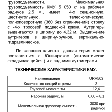
грузоподъемности. Максимальная
грузоподъемность КМУ 5 050 кг на рабочем
радиусе 2,5 м., имеет 4-х секционную,
шестиугольную, телескопическую,
полноповоротную (360 без ограничений) стрелу
с -4-х тросовой подвеской крюка. Аутригеры
выдвигаются в ширину до 4,32 м. Выдвижение
аутригеров в ширину-ручное, вертикально-
гидравлическое.
По желанию клиента данная серия может
поставляться с Юни-крюком (автоматически
складывающийся ) и с задними аутригерами.
ТЕХНИЧЕСКИЕ ХАРАКТЕРИСТИКИ КМУ:
Наименование
URV503
U
Количество секций стрелы
3
Грузовой момент, тм
12,4
0
Рабочий радиус, м
0,66 – 8,1
3030 при ра
Максимальная грузоподъемность
радиусе 4,1 