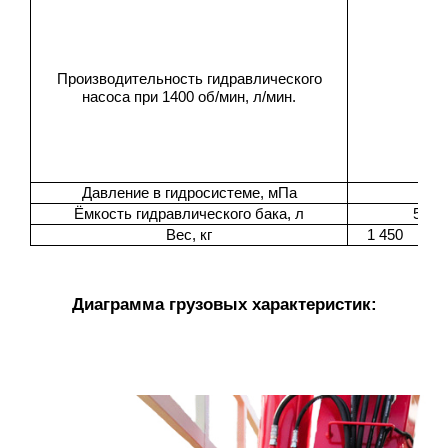
Производительность гидравлического
насоса при 1400 об/мин, л/мин.
Давление в гидросистеме, мПа
Ёмкость гидравлического бака, л
59
Вес, кг
1 450
1
Диаграмма грузовых характеристик: