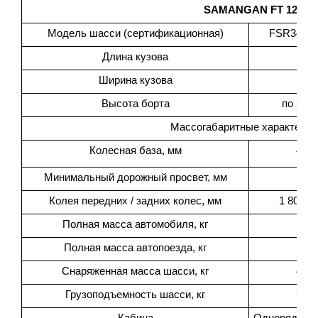
SAMANGAN FT 12.0
Модель шасси (сертификационная)
FSR34UL
Длина кузова
380
Ширина кузова
210
Высота борта
по зап
Массогабаритные характерис
Колесная база, мм
4.36
Минимальный дорожный просвет, мм
Колея передних / задних колес, мм
1 800 / 
Полная масса автомобиля, кг
Полная масса автопоезда, кг
Снаряженная масса шасси, кг
4.06
Грузоподъемность шасси, кг
7.94
Кабина
Однорядная, 